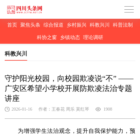
首页
聚焦头条
综合报道
乡村振兴
科教兴川
科普法制
科协之窗
乡镇动态
理论调研
科教兴川
守护阳光校园，向校园欺凌说“不” ——
广安区希望小学校开展防欺凌法治专题
讲座
2026-01-16
作者：王春花 周乐 莫红琴
1908
为增强学生法治观念，提升自我保护能力，预