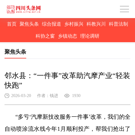
首页
聚焦头条
综合报道
乡村振兴
科教兴川
科普法制
科协之窗
乡镇动态
理论调研
聚焦头条
邻水县：“一件事”改革助汽摩产业“轻装
快跑”
2026-03-20
作者：钱进
1930
“多亏‘汽摩新技改服务一件事’改革，我们的全
自动喷涂流水线今年1月顺利投产，帮我们抢出了