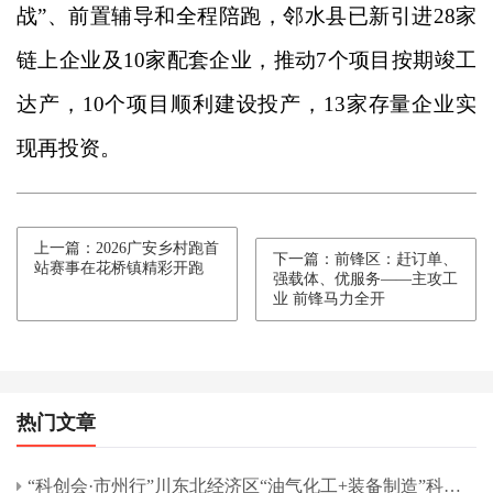
战”、前置辅导和全程陪跑，邻水县已新引进28家
链上企业及10家配套企业，推动7个项目按期竣工
达产，10个项目顺利建设投产，13家存量企业实
现再投资。
上一篇：2026广安乡村跑首
下一篇：前锋区：赶订单、
站赛事在花桥镇精彩开跑
强载体、优服务——主攻工
业 前锋马力全开
热门文章
“科创会·市州行”川东北经济区“油气化工+装备制造”科技