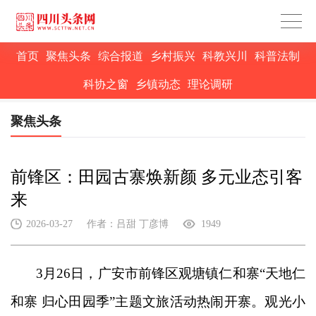
首页
聚焦头条
综合报道
乡村振兴
科教兴川
科普法制
科协之窗
乡镇动态
理论调研
聚焦头条
前锋区：田园古寨焕新颜 多元业态引客
来
2026-03-27
作者：吕甜 丁彦博
1949
3月26日，
广安市
前锋区观塘镇仁和寨
“天地仁
和寨 归心田园季”主题文旅活动热闹开寨。观光小