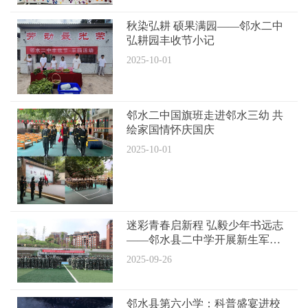
秋染弘耕 硕果满园——邻水二中
弘耕园丰收节小记
2025-10-01
邻水二中国旗班走进邻水三幼 共
绘家国情怀庆国庆
2025-10-01
迷彩青春启新程 弘毅少年书远志
——邻水县二中学开展新生军训
开训仪式
2025-09-26
邻水县第六小学：科普盛宴进校