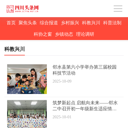
首页
聚焦头条
综合报道
乡村振兴
科教兴川
科普法制
科协之窗
乡镇动态
理论调研
科教兴川
邻水县第六小学举办第三届校园
科技节活动
2025-10-09
筑梦新起点 启航向未来——邻水
二中召开初一年级新生适应情况
反馈工作会
2025-10-01