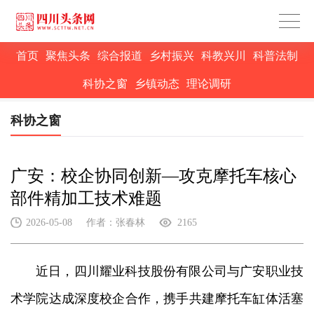
首页
聚焦头条
综合报道
乡村振兴
科教兴川
科普法制
科协之窗
乡镇动态
理论调研
科协之窗
广安：校企协同创新—攻克摩托车核心
部件精加工技术难题
2026-05-08
作者：张春林
2165
近日，四川耀业科技股份有限公司与广安职业技
术学院达成深度校企合作，携手共建摩托车缸体活塞