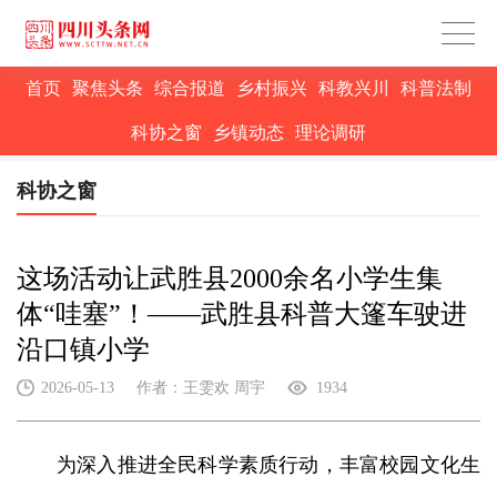
首页
聚焦头条
综合报道
乡村振兴
科教兴川
科普法制
科协之窗
乡镇动态
理论调研
科协之窗
这场活动让武胜县2000余名小学生集
体“哇塞”！——武胜县科普大篷车驶进
沿口镇小学
2026-05-13
作者：王雯欢 周宇
1934
为深入推进全民科学素质行动，丰富校园文化生