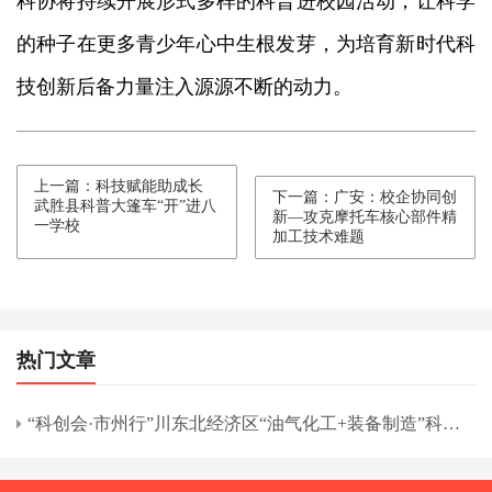
科协将持续开展形式多样的科普进校园活动，让科学
的种子在更多青少年心中生根发芽，为培育新时代科
技创新后备力量注入源源不断的动力。
上一篇：科技赋能助成长
下一篇：广安：校企协同创
武胜县科普大篷车“开”进八
新—攻克摩托车核心部件精
一学校
加工技术难题
热门文章
“科创会·市州行”川东北经济区“油气化工+装备制造”科技
交流专题活动在南充市举行