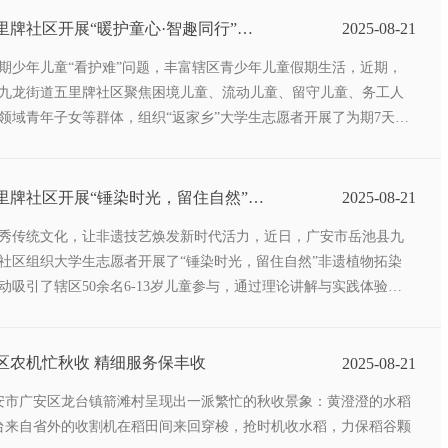
里牌社区开展“暖护童心·智趣同行”夏
2025-08-21
营活动
期少年儿童“看护难”问题，丰富辖区青少年儿童假期生活，近期，
九龙街道五里牌社区聚焦困境儿童、流动儿童、留守儿童、务工人
领域青年子女等群体，组织“返家乡”大学生志愿者开展了为期7天
·智趣同行·传承关爱·创想共长”夏日成长探索营活动。活动通过多元
与互动体验，为孩子们打造了一个兼具趣味性、教育性和关爱性的
计服务儿 童200余人次，获得家长和参与儿童的一致好评。
里牌社区开展“锤染时光，留住自然”非
2025-08-21
传承活动
秀传统文化，让非遗技艺焕发新时代活力，近日，广安市岳池县九
社区组织大学生志愿者开展了“锤染时光，留住自然”非遗植物拓染
动吸引了辖区50余名6-13岁儿童参与，通过理论讲解与实践体验相
让孩子们在捶拓间感受非遗魅力，在创作中传承文化基因。
区农机忙秋收 精细服务保丰收
2025-08-21
广安市广安区龙台镇箭滩村呈现出一派繁忙的秋收景象：黄澄澄的水稻
台来自省外的收割机在稻田间来回穿梭，抢时机收水稻，力保稻谷颗