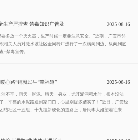
坛同镇：安全生产严排查 禁毒知识广普及
2025-08-16
定要多放一个灭火器，生产时候一定要注意安全。”近期，广安市邻
织相关人员对陡水坡社区金同砖厂进行了一次横向到边、纵向到底
查+禁毒宣传。
暖心路”铺就民生“幸福道”
2025-08-16
坑洼不平，雨天一脚泥、晴天一身灰，尤其涵洞积水时，根本没法
了，平整的水泥路通到家门口，心里别提多踏实了！”近日，广安经
团结社区十五组、十九组新硬化的道路上，居民李大姐望着往来顺
意漾在脸上。这条400余米的水泥路，从群众犯愁的“堵心路”蜕变为
路”，正是街道聚焦群众“急难愁盼”、办好民生实事的生动写照。