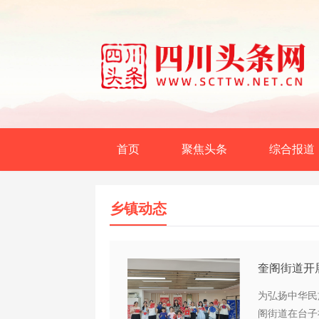
首页
聚焦头条
综合报道
乡镇动态
奎阁街道开
活动
为弘扬中华民
阁街道在台子