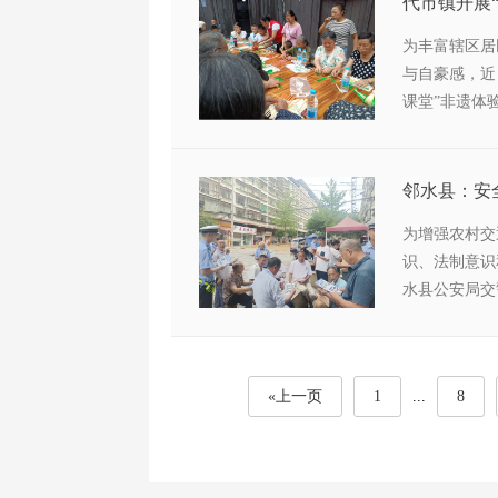
代市镇开展
为丰富辖区居
与自豪感，近
课堂”非遗体
为增强农村交
识、法制意识
水县公安局交
宣讲交规。
«上一页
1
...
8