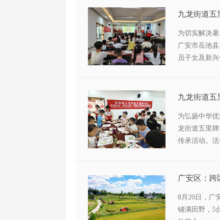
风貌。
九龙街道五
日成长探索
为切实解决暑
广安市岳池县
员子女及新兴
的“暖护童心
化的课程设计
成长平台，累
九龙街道五
遗植物拓染
为弘扬中华优
龙街道五里牌
传承活动。活
结合的方式，
广安区：跨
8月20日，
铺满田野，5