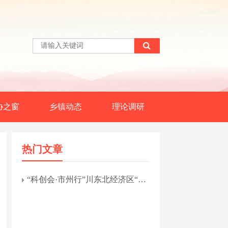
协之窗
乡镇动态
理论调研
热门文章
“科创会·市州行”川东北经济区“油
气化工+装备制造”科技交流专题活
动在南充市举行