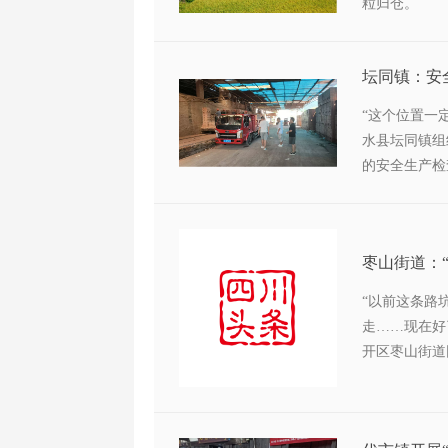
粒归仓。
“这个位置一
水县坛同镇组
的安全生产检
枣山街道：“
“以前这条路
走……现在好
开区枣山街道
畅的车辆，笑
暖心的“幸福