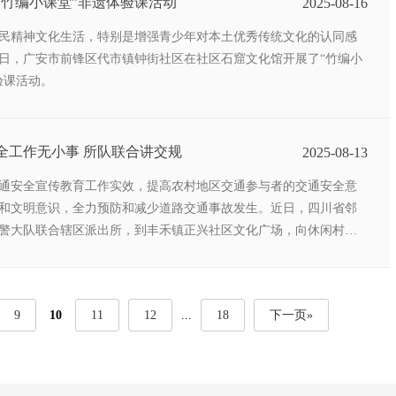
“竹编小课堂”非遗体验课活动
2025-08-16
民精神文化生活，特别是增强青少年对本土优秀传统文化的认同感
日，广安市前锋区代市镇钟街社区在社区石窟文化馆开展了“竹编小
验课活动。
邻水县：安全工作无小事 所队联合讲交规
2025-08-13
通安全宣传教育工作实效，提高农村地区交通参与者的交通安全意
和文明意识，全力预防和减少道路交通事故发生。近日，四川省邻
警大队联合辖区派出所，到丰禾镇正兴社区文化广场，向休闲村民
9
10
11
12
...
18
下一页»