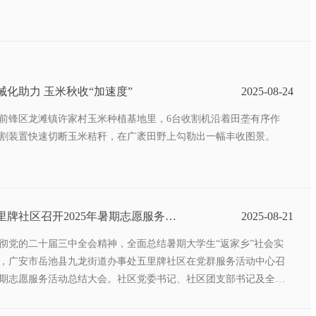
械化助力 玉米秋收“加速度”
2025-08-24
前锋区龙滩镇许家村玉米种植基地里，6台收割机沿着田垄有序作
割装置快速切断玉米秸秆，在广袤田野上勾勒出一幅丰收图景。
里牌社区召开2025年暑期志愿服务活
2025-08-21
彻党的二十届三中全会精神，全面总结暑期大学生“返家乡”社会实
，广安市岳池县九龙街道办事处五里牌社区在党群服务活动中心召
年暑期志愿服务活动总结大会。社区党委书记、社区团支部书记及全体
共计20余人参加会议。会议通过成果展示、经验分享和表彰先进等
顾了暑期志愿服务工作，展现了新时代青年学子的责任担当和精神