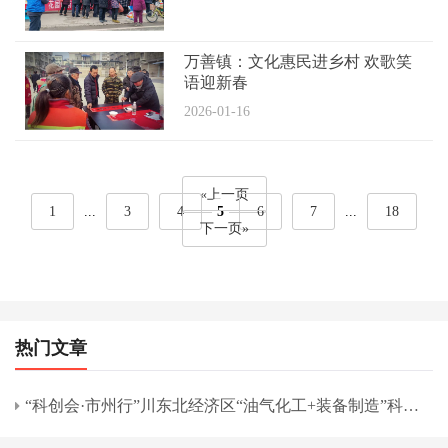
万善镇：文化惠民进乡村 欢歌笑
语迎新春
2026-01-16
«上一页
1
...
3
4
5
6
7
...
18
下一页»
热门文章
“科创会·市州行”川东北经济区“油气化工+装备制造”科技
交流专题活动在南充市举行