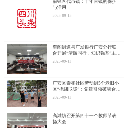
前锋区代市镇：千年古镇的保护
与活用
2025-09-15
奎阁街道与广发银行广安分行联
合开展“清廉同行，知识强基”主题
党日活动
2025-09-11
广安区泰和社区劳动街5个老旧小
区“抱团取暖”：党建引领破墙合管
老街坊焕发新生机
2025-09-11
高滩镇召开第四十一个教师节表
扬大会