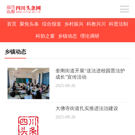
首页
聚焦头条
综合报道
乡村振兴
科教兴川
科普法制
科协之窗
乡镇动态
理论调研
乡镇动态
奎阁街道开展“送法进校园普法护
成长”宣传活动
2025-09-26
大佛寺街道扎实推进法治建设
2025-09-26